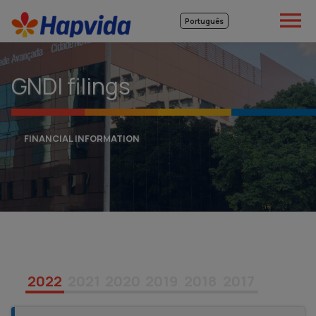

Português
GNDI filings
FINANCIAL INFORMATION
2022
2021
2020
2019
2018
2017