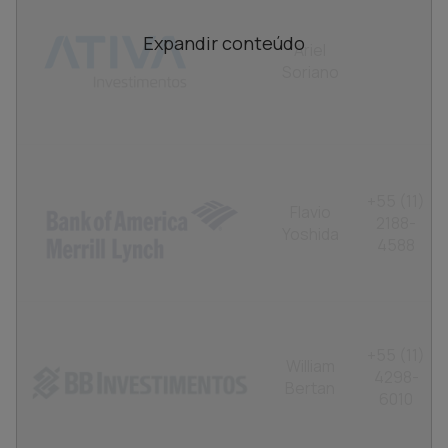
Ariel
Soriano
+55 (11)
Flavio
2188-
Yoshida
4588
+55 (11)
William
4298-
Bertan
6010