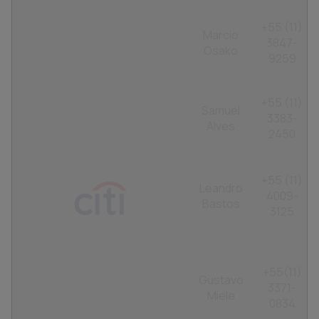
+55 (11)
Marcio
3847-
Osako
9259
+55 (11)
Samuel
3383-
Alves
2450
+55 (11)
Leandro
4009-
Bastos
3125
+55(11)
Gustavo
3371-
Miele
0834