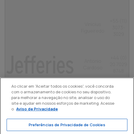
+55 (11)
Vinicius
3073-
Figueiredo
3029
+44 (0)
Antonio
20 7029
Cardoso
8748
Ao clicar em “Aceitar todos os cookies”, você concorda
com o armazenamento de cookies no seu dispositivo,
+55 (11)
Joseph
para melhorar a navegação no site, analisar o uso do
4950-
site e ajudar em nossos esforços de marketing. Acesse
Giordano
3020
o
Aviso de Privacidade
Preferências de Privacidade de Cookies