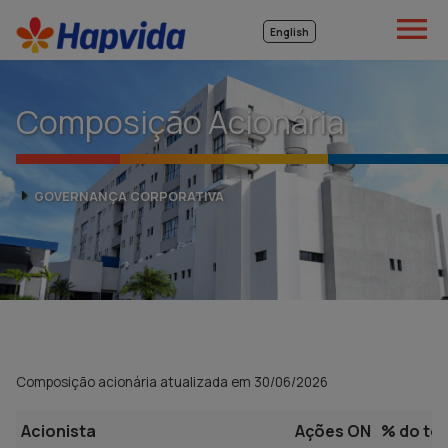

English
Composição Acionária
GOVERNANÇA CORPORATIVA
Composição acionária atualizada em 30/06/2026
Acionista
Ações ON
% do tot