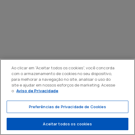
Ao clicar em “Aceitar todos os cookies”, você concorda
com o armazenamento de cookies no seu dispositivo,
para melhorar a navegação no site, analisar o uso do
site e ajudar em nossos esforços de marketing. Acesse
o
Aviso de Privacidade
Preferências de Privacidade de Cookies
Aceitar todos os cookies
Política de
Termos e
Powered by
Privacidade
Condições
MZ